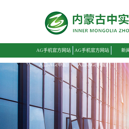
AG手机官方网站入口
AG手机官方网站
AG手机官方网站
新
入口-AG(中国)
入口-AG(中国)