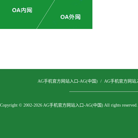
AG手机官方网站入口-AG(中国)
/
AG手机官方网站入
Copyright © 2002-2026 AG手机官方网站入口-AG(中国) All rights reserved.