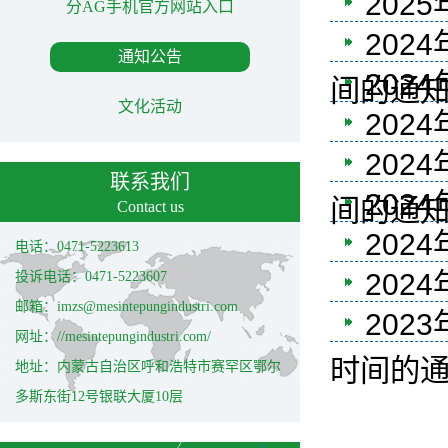
202
分AG手机官方网站入口
202
通知公告
202
间的通
文化活动
202
202
联系我们
202
间的通
Contact us
202
电话：0471-5223613
202
投诉电话：0471-5223607
邮箱：imzs@mesintepungindustri.com
202
网址：//mesintepungindustri.com/
时间的
地址：内蒙古自治区呼和浩特市赛罕区鄂尔
多斯东街12号银联大厦10层