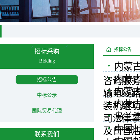
招标公告
招标采购
Bidding
内蒙
内蒙
咨询服
招标公告
内蒙古
输电线
中标公示
内蒙
装机组
国际贸易代理
乌兰
司法律
中国
及白音
联系我们