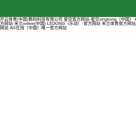
开云体育(中国)数码科技有限公司
星空官方网站-星空xingkong（中国）
方网站-米兰online(中国)
LEDONG（乐动）-官方网站
米兰体育官方网站
网站
AG在线（中国）唯一官方网站