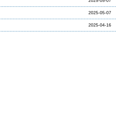
2025-05-07
2025-05-07
2025-04-16