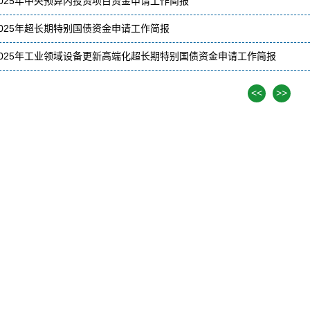
2025年中央预算内投资项目资金申请工作简报
2025年超长期特别国债资金申请工作简报
2025年工业领域设备更新高端化超长期特别国债资金申请工作简报
<<
>>