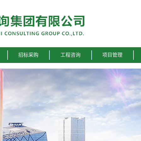
招标采购
工程咨询
项目管理