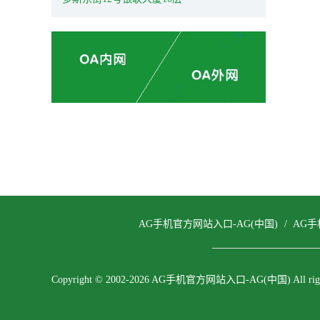
AG手机官方网站入口-AG(中国)
/
AG手
Copyright © 2002-2026 AG手机官方网站入口-AG(中国) All rights