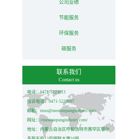
公司业绩
节能服务
环保服务
碳服务
联系我们
Contact us
电话：0471-5223613
投诉电话：0471-5223607
邮箱：imzs@mesintepungindustri.com
网址：//mesintepungindustri.com/
地址：内蒙古自治区呼和浩特市赛罕区鄂尔
多斯东街12号银联大厦10层