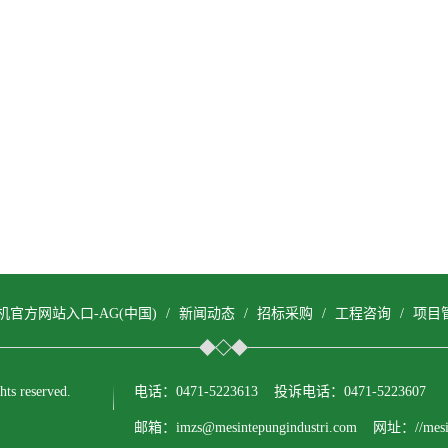
机官方网站入口-AG(中国)
/
新闻动态
/
招标采购
/
工程咨询
/
项目
 reserved.
电话：0471-5223613 投诉电话：0471-5223607
邮箱：imzs@mesintepungindustri.com 网址：//mesinte