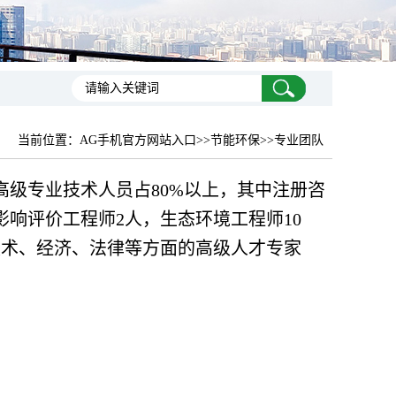
当前位置：
AG手机官方网站入口
>>节能环保>>专业团队
高级专业技术人员占80%以上，其中注册咨
影响评价工程师2人，生态环境工程师10
名技术、经济、法律等方面的高级人才专家