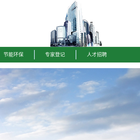
节能环保
专家登记
人才招聘