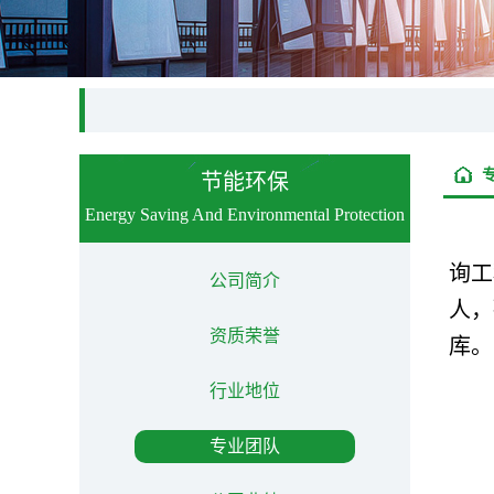
节能环保
Energy Saving And Environmental Protection
询工
公司简介
人，
资质荣誉
库。
行业地位
专业团队