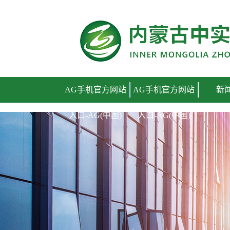
AG手机官方网站入口
AG手机官方网站
AG手机官方网站
新
入口-AG(中国)
入口-AG(中国)