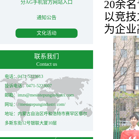
20余
分AG手机官方网站入口
以竞技
通知公告
为企业
文化活动
联系我们
Contact us
电话：0471-5223613
投诉电话：0471-5223607
邮箱：imzs@mesintepungindustri.com
网址：//mesintepungindustri.com/
地址：内蒙古自治区呼和浩特市赛罕区鄂尔
多斯东街12号银联大厦10层