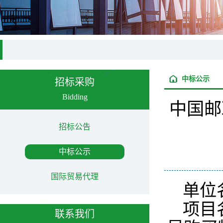
中标公示
招标采购
Bidding
中国邮
招标公告
中标公示
国际贸易代理
单位
项目
联系我们