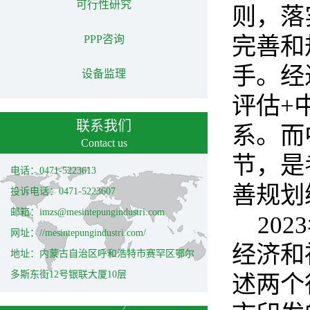
可行性研究
则，落
PPP咨询
完善和
手。经
设备监理
评估+
联系我们
系。而
Contact us
节，是
电话：0471-5223613
善规划
投诉电话：0471-5223607
邮箱：imzs@mesintepungindustri.com
20
网址：//mesintepungindustri.com/
经济和
地址：内蒙古自治区呼和浩特市赛罕区鄂尔
多斯东街12号银联大厦10层
述两个