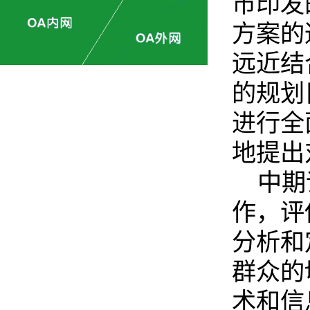
市印发
方案的
远近结
的规划
进行全
地提出
中期
作，评
分析和
群众的
术和信