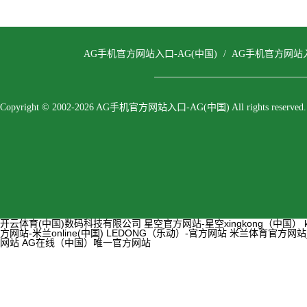
AG手机官方网站入口-AG(中国)
/
AG手机官方网站入
Copyright © 2002-2026 AG手机官方网站入口-AG(中国) All rights reserved.
开云体育(中国)数码科技有限公司
星空官方网站-星空xingkong（中国）
方网站-米兰online(中国)
LEDONG（乐动）-官方网站
米兰体育官方网站
网站
AG在线（中国）唯一官方网站